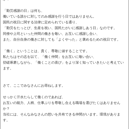
「勤労感謝の日」は何も、
働いている誰かに対してのみ感謝を行う日ではありません。
国民の祝日に関する法律に定められている通り、
「勤労をたっとび、生産を祝い、国民たがいに感謝しあう日」なのです。
同僚や上司といった仲間の働きを敬い、お互いに感謝し合い、
また、自分自身の働きに対しても「よくやった」と褒めるための祝日です。
「働く」ということは、貴く、尊敬に値することです。
私たちはその志を以て、「働く仲間」をお互いに敬い合い、
切磋琢磨しながら、「働くことの喜び」をより深く知っていきたいと考えてい
ます。
さて、ここでみなさんにお尋ねします。
せっかく汗水たらして働くのであれば、
お互いの能力、人柄、仕事ぶりを尊敬し合える職場を選びたくはありません
か？
当社には、そんなみなさんの想いを共有できる仲間がいます。環境がありま
す。