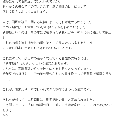
確かにそれでも間違いではないのですが、
せっかくの機会ですので、ここで「勤労感謝の日」について、
正しく捉えなおしてみましょう♪
実は、国民の祝日に関する法律によってそれが定められるまで、
この時期には「新嘗祭(にいなめさい)」が行われていました。
新嘗祭というのは、その年に収穫された新穀などを、神々に供え物として献上
し、
これらの供え物を神からの賜り物として民人たちも食するという、
古くから日本に伝えられてきたお祭りのことです。
これに対して、少しずつ温かくなってくる春始めの時季には、
「祈年祭(きねんさい)」という儀式があります。
こちらは、五穀豊穣の祈りを神々にするお祭りとなっています。
祈年祭でお祈りをし、その年の豊作なものを供え物として新嘗祭で感謝を行う
――、
これが、古来より日本で行われてきた耕作にまつわる儀式です。
それらが転じて、11月23日は「勤労感謝の日」と定められました。
こう聞くと、少し「勤労感謝の日」に対する意識が変わってくるのではないで
しょう
か？