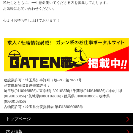
私たちとともに、一生懸命働いてくださる方を募集しております。
お気軽にお問い合わせください。
心よりお待ち申し上げております！
建設業許可：埼玉県知事許可（般-29）第70793号
産業廃棄物収集運搬業許可：
埼玉県(01100168856) / 東京都(1300168856) / 千葉県(01403168856) / 神奈川県
(01200168856) / 茨城県(00801168856) / 群馬県(01000168856) / 栃木県
(00900168856)
古物商許可：埼玉県公安委員会 第431380030085号
トップページ
求人情報