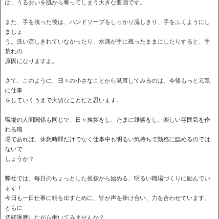
は、うるおいを肌から奪ってしまう大きな要因です。
また、手を洗った後は、ハンドソープをしっかり流しきり、手をふくようにし
ましょ
う。洗い流しきれていなかったり、水滴が手に残ったままにしたりすると、手
荒れの
原因になりますよ。
さて、このように、日々の小さなことから見直してみるのは、今後もっと元気
に仕事
をしていくうえで大切なことだと思います。
職場の人間関係も同じで、日々挨拶をし、たまに雑談をし、楽しい雰囲気を作
れる職
場であれば、休憩時間だけでなく仕事中も明るい気持ちで勤務に臨めるのでは
ないで
しょうか？
弊社では、毎日のちょっとした挨拶から始める、明るい職場づくりに励んでい
ます！
今日も一日仕事に精を出すために、皆が声を掛け合い、力を合わせています。
ともに
切磋琢磨しながら働いてみませんか？