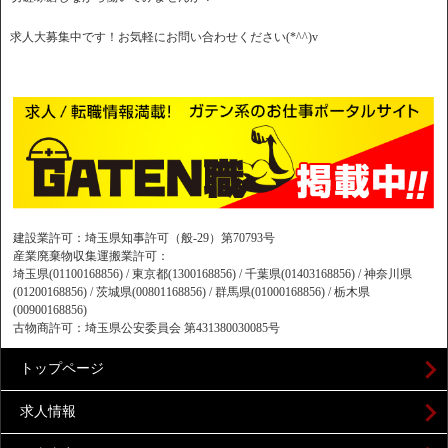
求人大募集中です！お気軽にお問い合わせください(*^^)v
建設業許可：埼玉県知事許可（般-29）第70793号
産業廃棄物収集運搬業許可：
埼玉県(01100168856) / 東京都(1300168856) / 千葉県(01403168856) / 神奈川県
(01200168856) / 茨城県(00801168856) / 群馬県(01000168856) / 栃木県
(00900168856)
古物商許可：埼玉県公安委員会 第431380030085号
トップページ
求人情報