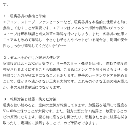
す。
１．暖房器具の点検と準備
エアコン、ストーブ、ファンヒーターなど、暖房器具を本格的に使用する前に
点検しておくことが重要です。エアコンはフィルター掃除や配管のチェック、
ストーブは燃料確認と点火装置の確認を行いましょう。また、各器具の使用マ
ニュアルも改めて確認し、小さなお子さんやペットがいる場合は、周囲の安全
性もしっかり確認してください(^^)/~~~
２．省エネを心がけた暖房の使い方
室温設定は20～22℃が目安です。サーモスタット機能を活用し、自動で温度調
整がされるようにすることも効果的。こまめにオンオフを切り替えるより、長
時間つけた方が省エネになることもあります。厚手のカーテンやドアを閉める
ことで、暖かさを逃がさない工夫も大切です。これらの小さな工夫の積み重ね
が、冬の光熱費削減につながります。
３．乾燥対策と結露・防カビ対策
暖房を使い始めると、室内の空気が乾燥してきます。加湿器を活用して湿度を
50～60%に保つことが大切です。また、朝方に窓に付く結露は、放置するとカ
ビの原因になります。寝る前に窓を少し開けたり、朝起きたときに結露を拭き
取ったり、定期的に換気することで、カビ予防ができます。