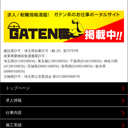
建設業許可：埼玉県知事許可（般-29）第70793号
産業廃棄物収集運搬業許可：
埼玉県(01100168856) / 東京都(1300168856) / 千葉県(01403168856) / 神奈川県
(01200168856) / 茨城県(00801168856) / 群馬県(01000168856) / 栃木県
(00900168856)
古物商許可：埼玉県公安委員会 第431380030085号
トップページ
求人情報
仕事内容
施工実績