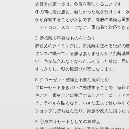
衣替えの第一歩は、冬服を整理することです。
冬の間に着た服と、着なかった服を分けます。
から保管することが大切です。春服の準備も重
ーディガン、スカーフなど、重ね着で対応でき
2. 断捨離で不要なものを手放す
衣替えのタイミングは、断捨離を進める絶好の
タンスに眠っている服はありませんか？判断基
い、色が似合わなくなった…そうした服は、思
すっきりし、朝の服選びが楽になります。
3. クローゼット整理と不要な服の活用
クローゼットをきれいに整理することで、毎日
色ごと、素材ごとに整理することで、コーディ
う、ラベルを貼るなど、小さな工夫で使いやす
ショップに持ち込んだり、家族や友人に譲った
4. 心身のリセットとしての衣替え