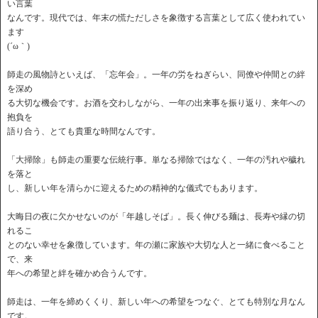
い言葉
なんです。現代では、年末の慌ただしさを象徴する言葉として広く使われてい
ます
(´ω｀)
師走の風物詩といえば、「忘年会」。一年の労をねぎらい、同僚や仲間との絆
を深め
る大切な機会です。お酒を交わしながら、一年の出来事を振り返り、来年への
抱負を
語り合う、とても貴重な時間なんです。
「大掃除」も師走の重要な伝統行事。単なる掃除ではなく、一年の汚れや穢れ
を落と
し、新しい年を清らかに迎えるための精神的な儀式でもあります。
大晦日の夜に欠かせないのが「年越しそば」。長く伸びる麺は、長寿や縁の切
れるこ
とのない幸せを象徴しています。年の瀬に家族や大切な人と一緒に食べること
で、来
年への希望と絆を確かめ合うんです。
師走は、一年を締めくくり、新しい年への希望をつなぐ、とても特別な月なん
です。