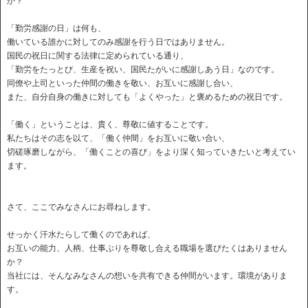
か？
「勤労感謝の日」は何も、
働いている誰かに対してのみ感謝を行う日ではありません。
国民の祝日に関する法律に定められている通り、
「勤労をたっとび、生産を祝い、国民たがいに感謝しあう日」なのです。
同僚や上司といった仲間の働きを敬い、お互いに感謝し合い、
また、自分自身の働きに対しても「よくやった」と褒めるための祝日です。
「働く」ということは、貴く、尊敬に値することです。
私たちはその志を以て、「働く仲間」をお互いに敬い合い、
切磋琢磨しながら、「働くことの喜び」をより深く知っていきたいと考えてい
ます。
さて、ここでみなさんにお尋ねします。
せっかく汗水たらして働くのであれば、
お互いの能力、人柄、仕事ぶりを尊敬し合える職場を選びたくはありません
か？
当社には、そんなみなさんの想いを共有できる仲間がいます。環境がありま
す。