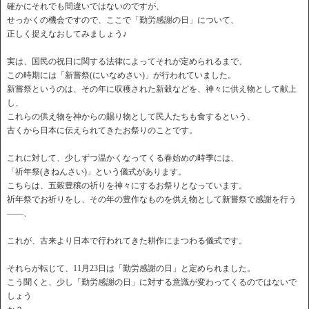
確かにそれでも間違いではないのですが、
せっかくの機会ですので、ここで「勤労感謝の日」について、
正しく捉えなおしてみましょう♪
実は、国民の祝日に関する法律によってそれが定められるまで、
この時期には「新嘗祭(にいなめさい)」が行われていました。
新嘗祭というのは、その年に収穫された新穀などを、神々に供え物として献上
し、
これらの供え物を神からの賜り物として民人たちも食するという、
古くから日本に伝えられてきたお祭りのことです。
これに対して、少しずつ温かくなってくる春始めの時季には、
「祈年祭(きねんさい)」という儀式があります。
こちらは、五穀豊穣の祈りを神々にするお祭りとなっています。
祈年祭でお祈りをし、その年の豊作なものを供え物として新嘗祭で感謝を行う
――、
これが、古来より日本で行われてきた耕作にまつわる儀式です。
それらが転じて、11月23日は「勤労感謝の日」と定められました。
こう聞くと、少し「勤労感謝の日」に対する意識が変わってくるのではないで
しょう