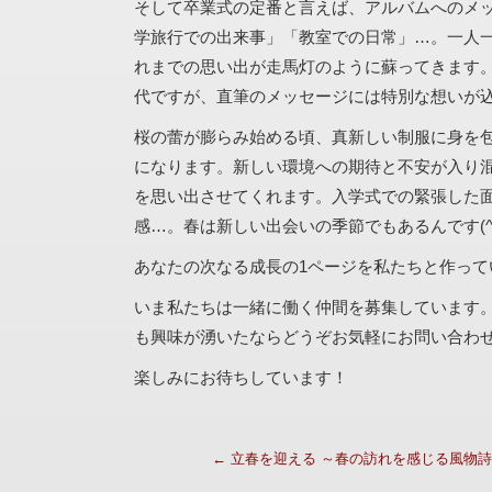
そして卒業式の定番と言えば、アルバムへのメ
学旅行での出来事」「教室での日常」…。一人
れまでの思い出が走馬灯のように蘇ってきます。
代ですが、直筆のメッセージには特別な想いが
桜の蕾が膨らみ始める頃、真新しい制服に身を
になります。新しい環境への期待と不安が入り
を思い出させてくれます。入学式での緊張した
感…。春は新しい出会いの季節でもあるんです(^
あなたの次なる成長の1ページを私たちと作って
いま私たちは一緒に働く仲間を募集しています
も興味が湧いたならどうぞお気軽にお問い合わ
楽しみにお待ちしています！
←
立春を迎える ～春の訪れを感じる風物