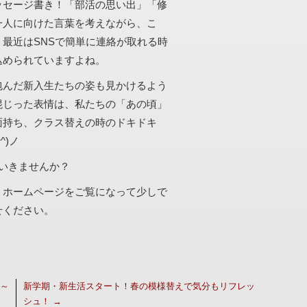
ッセージ書き！「部活の思い出」「修
一人に向けた言葉を考えながら、こ
最近はSNSで簡単に連絡が取れる時
込められていますよね。
包んだ新入生たちの姿も見かけるよう
混じった表情は、私たちの「あの頃」
面持ち、クラス替えの時のドキドキ
^)ノ
いきませんか？
。ホームページをご覧になって少しで
せください。
詩～
新学期・新生活スタート！春の模様替えで気分もリフレッ
シュ！
→